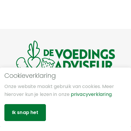
Cookieverklaring
Dé groentewinkel met een ruim
Onze website maakt gebruik van cookies. Meer
assortiment aan vers groente en fruit,
hierover kun je lezen in onze
privacyverklaring
.
sappen, noten, huisgemaakte soepen en
zuivelproducten in regio Sint
Annaparochie.
Ik snap het