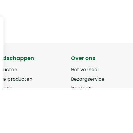
odschappen
Over ons
oducten
Het verhaal
rse producten
Bezorgservice
oente
Contact
ten
Locatie
Openingstijden