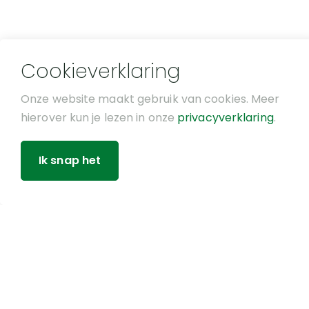
Cookieverklaring
Onze website maakt gebruik van cookies. Meer
hierover kun je lezen in onze
privacyverklaring
.
Bo
Ik snap het
Pr
Dé groentewinkel
Ve
met een ruim
Gr
assortiment aan
No
vers groente en
fruit, sappen,
noten,
huisgemaakte