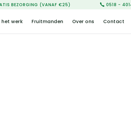
ATIS BEZORGING (VANAF €25)
0518 - 40
p het werk
Fruitmanden
Over ons
Contact