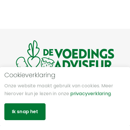
Cookieverklaring
Dé groentewinkel met een ruim
Onze website maakt gebruik van cookies. Meer
assortiment aan vers groente en fruit,
hierover kun je lezen in onze
privacyverklaring
.
sappen, noten, huisgemaakte soepen en
zuivelproducten in regio Sint
Annaparochie.
Ik snap het